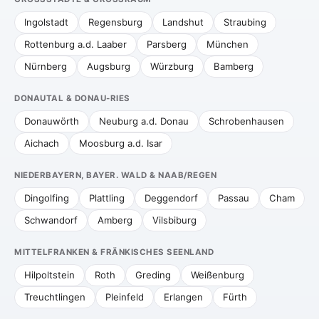
Ingolstadt
Regensburg
Landshut
Straubing
Rottenburg a.d. Laaber
Parsberg
München
Nürnberg
Augsburg
Würzburg
Bamberg
DONAUTAL & DONAU-RIES
Donauwörth
Neuburg a.d. Donau
Schrobenhausen
Aichach
Moosburg a.d. Isar
NIEDERBAYERN, BAYER. WALD & NAAB/REGEN
Dingolfing
Plattling
Deggendorf
Passau
Cham
Schwandorf
Amberg
Vilsbiburg
MITTELFRANKEN & FRÄNKISCHES SEENLAND
Hilpoltstein
Roth
Greding
Weißenburg
Treuchtlingen
Pleinfeld
Erlangen
Fürth