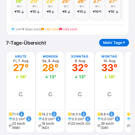
19°
20°
23°
25°
26°
27°
27°
27°
0
0
0
0
0
0
0
0
10
10
9
8
10
10
10
13
l/m²
Böen km/h
≥50 km/h
≥85 km/h
7-Tage-Übersicht
Mehr Tage
HEUTE
MORGEN
SONNTAG
MONTAG
DI
Fr, 7. Aug
Sa, 8. Aug
9. Aug
10. Aug
1
27°
28°
32°
33°
↓ 16°
↓ 13°
↓ 13°
↓ 18°
7.1 h
14.2 h
14.3 h
9.8 h
8.
0.2 l/m²
0.0 l/m²
0.0 l/m²
0.0 l/m²
0.
20 km/h
18 km/h
20 km/h (O)
36 km/h
20
(NW)
(NO)
(SW)
(N