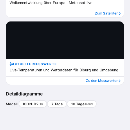
Wolkenentwicklung über Europa · Meteosat live
Zum Satelliten
AKTUELLE MESSWERTE
Live-Temperaturen und Wetterdaten für Biburg und Umgebung
Zu den Messwerten
Detaildiagramme
Modell:
ICON-D2
7 Tage
10 Tage
HD
Trend