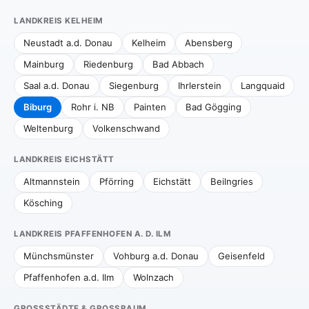
LANDKREIS KELHEIM
Neustadt a.d. Donau
Kelheim
Abensberg
Mainburg
Riedenburg
Bad Abbach
Saal a.d. Donau
Siegenburg
Ihrlerstein
Langquaid
Biburg
Rohr i. NB
Painten
Bad Gögging
Weltenburg
Volkenschwand
LANDKREIS EICHSTÄTT
Altmannstein
Pförring
Eichstätt
Beilngries
Kösching
LANDKREIS PFAFFENHOFEN A. D. ILM
Münchsmünster
Vohburg a.d. Donau
Geisenfeld
Pfaffenhofen a.d. Ilm
Wolnzach
GROSSSTÄDTE & GROSSRAUM