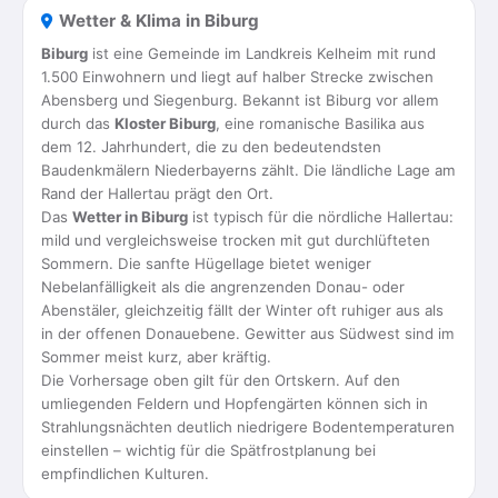
Wetter & Klima in Biburg
Biburg
ist eine Gemeinde im Landkreis Kelheim mit rund
1.500 Einwohnern und liegt auf halber Strecke zwischen
Abensberg und Siegenburg. Bekannt ist Biburg vor allem
durch das
Kloster Biburg
, eine romanische Basilika aus
dem 12. Jahrhundert, die zu den bedeutendsten
Baudenkmälern Niederbayerns zählt. Die ländliche Lage am
Rand der Hallertau prägt den Ort.
Das
Wetter in Biburg
ist typisch für die nördliche Hallertau:
mild und vergleichsweise trocken mit gut durchlüfteten
Sommern. Die sanfte Hügellage bietet weniger
Nebelanfälligkeit als die angrenzenden Donau- oder
Abenstäler, gleichzeitig fällt der Winter oft ruhiger aus als
in der offenen Donauebene. Gewitter aus Südwest sind im
Sommer meist kurz, aber kräftig.
Die Vorhersage oben gilt für den Ortskern. Auf den
umliegenden Feldern und Hopfengärten können sich in
Strahlungsnächten deutlich niedrigere Bodentemperaturen
einstellen – wichtig für die Spätfrostplanung bei
empfindlichen Kulturen.