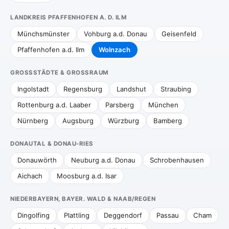
LANDKREIS PFAFFENHOFEN A. D. ILM
Münchsmünster
Vohburg a.d. Donau
Geisenfeld
Pfaffenhofen a.d. Ilm
Wolnzach
GROSSSTÄDTE & GROSSRAUM
Ingolstadt
Regensburg
Landshut
Straubing
Rottenburg a.d. Laaber
Parsberg
München
Nürnberg
Augsburg
Würzburg
Bamberg
DONAUTAL & DONAU-RIES
Donauwörth
Neuburg a.d. Donau
Schrobenhausen
Aichach
Moosburg a.d. Isar
NIEDERBAYERN, BAYER. WALD & NAAB/REGEN
Dingolfing
Plattling
Deggendorf
Passau
Cham