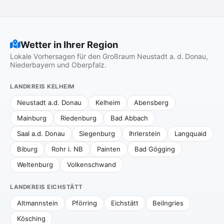
Wetter in Ihrer Region
Lokale Vorhersagen für den Großraum Neustadt a. d. Donau,
Niederbayern und Oberpfalz.
LANDKREIS KELHEIM
Neustadt a.d. Donau
Kelheim
Abensberg
Mainburg
Riedenburg
Bad Abbach
Saal a.d. Donau
Siegenburg
Ihrlerstein
Langquaid
Biburg
Rohr i. NB
Painten
Bad Gögging
Weltenburg
Volkenschwand
LANDKREIS EICHSTÄTT
Altmannstein
Pförring
Eichstätt
Beilngries
Kösching