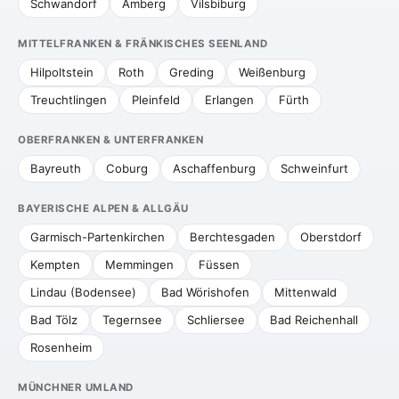
Schwandorf
Amberg
Vilsbiburg
MITTELFRANKEN & FRÄNKISCHES SEENLAND
Hilpoltstein
Roth
Greding
Weißenburg
Treuchtlingen
Pleinfeld
Erlangen
Fürth
OBERFRANKEN & UNTERFRANKEN
Bayreuth
Coburg
Aschaffenburg
Schweinfurt
BAYERISCHE ALPEN & ALLGÄU
Garmisch-Partenkirchen
Berchtesgaden
Oberstdorf
Kempten
Memmingen
Füssen
Lindau (Bodensee)
Bad Wörishofen
Mittenwald
Bad Tölz
Tegernsee
Schliersee
Bad Reichenhall
Rosenheim
MÜNCHNER UMLAND