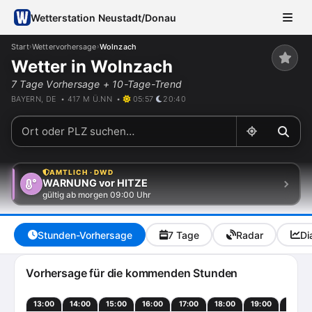
Wetterstation Neustadt/Donau
Start
Wettervorhersage
Wolnzach
›
›
Wetter in Wolnzach
7 Tage Vorhersage + 10-Tage-Trend
BAYERN, DE • 417 M Ü.NN •
05:57
20:40
AMTLICH · DWD
WARNUNG vor HITZE
gültig ab morgen 09:00 Uhr
Stunden-Vorhersage
7 Tage
Radar
Di
Vorhersage für die kommenden Stunden
13:00
14:00
15:00
16:00
17:00
18:00
19:00
20:00