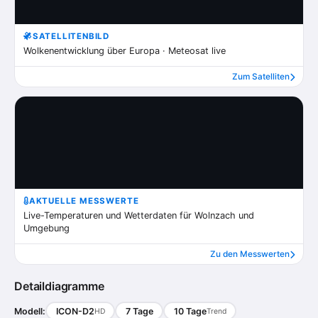
SATELLITENBILD
Wolkenentwicklung über Europa · Meteosat live
Zum Satelliten
AKTUELLE MESSWERTE
Live-Temperaturen und Wetterdaten für Wolnzach und
Umgebung
Zu den Messwerten
Detaildiagramme
Modell:
ICON-D2
7 Tage
10 Tage
HD
Trend