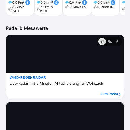
0.0 l/m²
0.0 l/m²
0.0 l/m²
0.0 l/m²
0.
26 km/h
22 km/h
35 km/h (W)
18 km/h (N)
21
(NO)
(SO)
(N
Radar & Messwerte
HD-REGENRADAR
Live-Radar mit 5 Minuten Aktualisierung für Wolnzach
Zum Radar