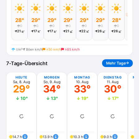
20:41
28°
29°
29°
29°
29°
29°
28°
25°
0
0
0
0
0
0
0
0
21
17
17
21
22
26
26
18
l/m²
Böen km/h
≥50 km/h
≥85 km/h
7-Tage-Übersicht
Mehr Tage
HEUTE
MORGEN
MONTAG
DIENSTAG
MI
Sa, 8. Aug
So, 9. Aug
10. Aug
11. Aug
1
29°
34°
33°
30°
↓ 10°
↓ 13°
↓ 19°
↓ 17°
14.7 h
13.9 h
10.3 h
9.0 h
14.