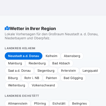
Wetter in Ihrer Region
Lokale Vorhersagen für den Großraum Neustadt a. d. Donau,
Niederbayern und Oberpfalz.
LANDKREIS KELHEIM
Neustadt a.d. Donau
Kelheim
Abensberg
Mainburg
Riedenburg
Bad Abbach
Saal a.d. Donau
Siegenburg
Ihrlerstein
Langquaid
Biburg
Rohr i. NB
Painten
Bad Gögging
Weltenburg
Volkenschwand
LANDKREIS EICHSTÄTT
Altmannstein
Pförring
Eichstätt
Beilngries