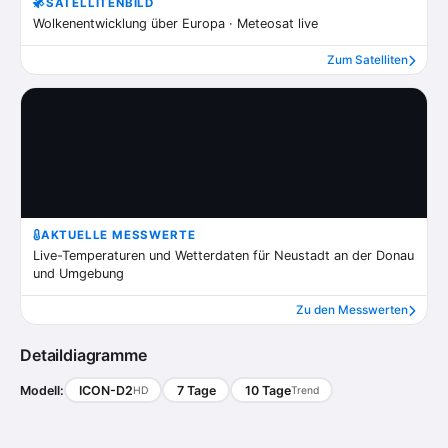
SATELLITENBILD
Wolkenentwicklung über Europa · Meteosat live
Zum Satelliten
AKTUELLE MESSWERTE
Live-Temperaturen und Wetterdaten für Neustadt an der Donau
und Umgebung
Zu den Messwerten
Detaildiagramme
Modell:
ICON-D2
7 Tage
10 Tage
HD
Trend