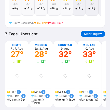
0
0
0
0
0
0
0
0
8
16
21
18
14
13
11
10
l/m²
Böen km/h
≥50 km/h
≥85 km/h
7-Tage-Übersicht
Mehr Tage
HEUTE
MORGEN
SONNTAG
MONTAG
DI
Fr, 7. Aug
Sa, 8. Aug
9. Aug
10. Aug
1
27°
28°
32°
33°
↓ 15°
↓ 13°
↓ 12°
↓ 18°
8.0 h
14.1 h
14.4 h
9.9 h
8.
0.0 l/m²
0.0 l/m²
0.0 l/m²
0.0 l/m²
0.
21 km/h (N)
18 km/h
19 km/h (SO)
34 km/h (W)
23
(NO)