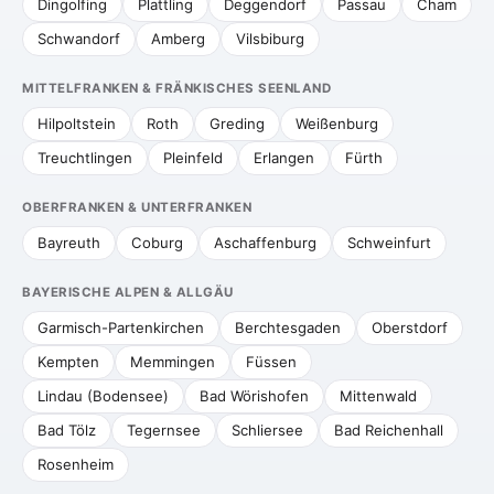
Dingolfing
Plattling
Deggendorf
Passau
Cham
Schwandorf
Amberg
Vilsbiburg
MITTELFRANKEN & FRÄNKISCHES SEENLAND
Hilpoltstein
Roth
Greding
Weißenburg
Treuchtlingen
Pleinfeld
Erlangen
Fürth
OBERFRANKEN & UNTERFRANKEN
Bayreuth
Coburg
Aschaffenburg
Schweinfurt
BAYERISCHE ALPEN & ALLGÄU
Garmisch-Partenkirchen
Berchtesgaden
Oberstdorf
Kempten
Memmingen
Füssen
Lindau (Bodensee)
Bad Wörishofen
Mittenwald
Bad Tölz
Tegernsee
Schliersee
Bad Reichenhall
Rosenheim