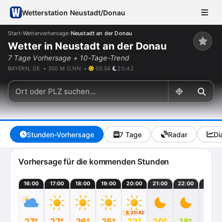
Wetterstation Neustadt/Donau
Start
Wettervorhersage
Neustadt an der Donau
›
›
Wetter in Neustadt an der Donau
7 Tage Vorhersage + 10-Tage-Trend
BAYERN, DE • 350 M Ü.NN •
05:54
20:42
Stunden-Vorhersage
7 Tage
Radar
Di
Vorhersage für die kommenden Stunden
16:00
17:00
18:00
19:00
20:00
21:00
22:00
23:00
20:42
27°
27°
26°
25°
22°
20°
18°
16°