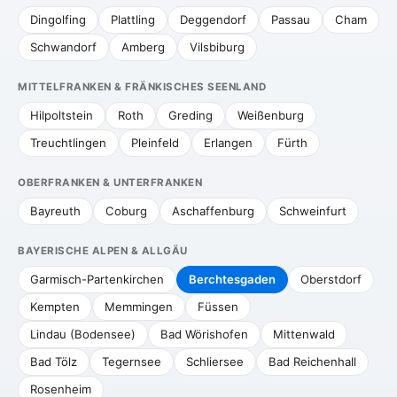
Dingolfing
Plattling
Deggendorf
Passau
Cham
Schwandorf
Amberg
Vilsbiburg
MITTELFRANKEN & FRÄNKISCHES SEENLAND
Hilpoltstein
Roth
Greding
Weißenburg
Treuchtlingen
Pleinfeld
Erlangen
Fürth
OBERFRANKEN & UNTERFRANKEN
Bayreuth
Coburg
Aschaffenburg
Schweinfurt
BAYERISCHE ALPEN & ALLGÄU
Garmisch-Partenkirchen
Berchtesgaden
Oberstdorf
Kempten
Memmingen
Füssen
Lindau (Bodensee)
Bad Wörishofen
Mittenwald
Bad Tölz
Tegernsee
Schliersee
Bad Reichenhall
Rosenheim