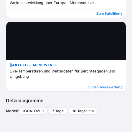
Wolkenentwicklung über Europa · Meteosat live
Zum Satelliten
AKTUELLE MESSWERTE
Live-Temperaturen und Wetterdaten für Berchtesgaden und
Umgebung
Zu den Messwerten
Detaildiagramme
Modell:
ICON-D2
7 Tage
10 Tage
HD
Trend