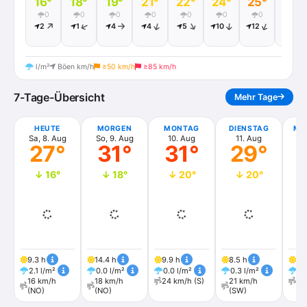
16°
18°
19°
21°
22°
24°
25°
26°
0
0
0
0
0
0
0
0
2
1
4
4
5
10
12
12
l/m²
Böen km/h
≥50 km/h
≥85 km/h
7-Tage-Übersicht
Mehr Tage
HEUTE
MORGEN
MONTAG
DIENSTAG
MI
Sa, 8. Aug
So, 9. Aug
10. Aug
11. Aug
1
27°
31°
31°
29°
↓ 16°
↓ 18°
↓ 20°
↓ 20°
9.3 h
14.4 h
9.9 h
8.5 h
14.
2.1 l/m²
0.0 l/m²
0.0 l/m²
0.3 l/m²
0.
16 km/h
18 km/h
24 km/h (S)
21 km/h
28
(NO)
(NO)
(SW)