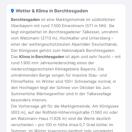
Wetter & Klima in Berchtesgaden
Berchtesgaden
ist eine Marktgemeinde im südöstlichen
Oberbayern mit rund 7.500 Einwohnern (571 m NN). Sie
liegt eingebettet im
Berchtesgadener Talkessel
, umrahmt
vom Watzmann (2713 m), Hochkalter und Untersberg –
einer der wettergeschütztesten Alpentäler Deutschlands.
Der Königssee gehört zum Nationalpark Berchtesgaden.
Das
Klima in Berchtesgaden
ist alpin und sehr feucht – mit
rund 1.900 mm Jahresniederschlag eines der
niederschlagsreichsten Klimagebiete Bayerns. Die
umrahmenden Berge sorgen für massive Stau- und
Föhneffekte. Im Winter sind 100+ Schneetage normal, in
den Hochlagen liegt der Schnee von Oktober bis Juni.
Sommerliche Wärmegewitter sind in der Talkessellage
besonders intensiv.
Die Vorhersage gilt für die Marktgemeinde. Am Königssee
(603 m), auf der Roßfeld-Höhenringstraße (1.560 m) oder
am Watzmann-Haus (1.928 m) sind die Werte deutlich
verschieden – pro 100 m Höhe etwa 0,7 Grad kühler im
Sommer, im Winter Inversions-bedingt teils umgekehrt.